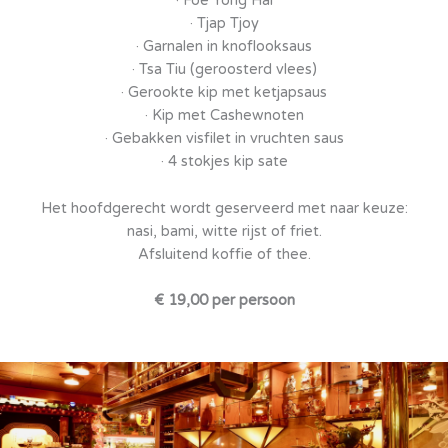
· Foe Yong Hai
· Tjap Tjoy
· Garnalen in knoflooksaus
· Tsa Tiu (geroosterd vlees)
· Gerookte kip met ketjapsaus
· Kip met Cashewnoten
· Gebakken visfilet in vruchten saus
· 4 stokjes kip sate
Het hoofdgerecht wordt geserveerd met naar keuze:
nasi, bami, witte rijst of friet.
Afsluitend koffie of thee.
€ 19,00 per persoon