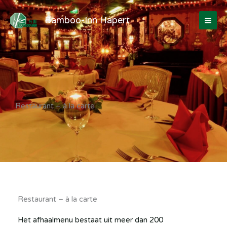
Ga
naar
Bamboo-Inn Hapert
de
inhoud
Restaurant – à la carte
Restaurant – à la carte
Het afhaalmenu bestaat uit meer dan 200