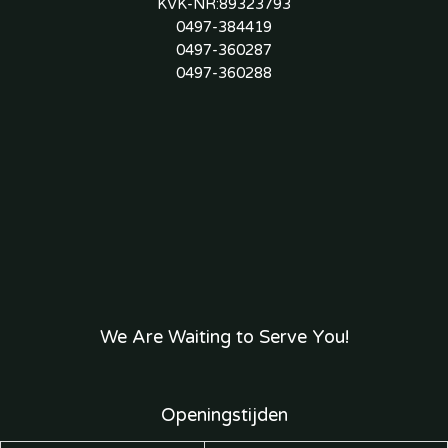
KVK-NR:89323793
0497-384419
0497-360287
0497-360288
We Are Waiting to Serve You!
Openingstijden